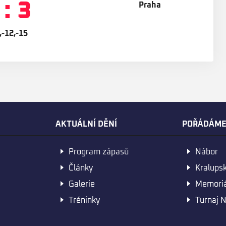
 : 3
,-12,-15
AKTUÁLNÍ DĚNÍ
POŘÁDÁM
Program zápasů
Nábor
Články
Kralups
Galerie
Memoriá
Tréninky
Turnaj N