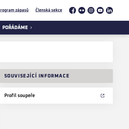
rogram zápasů
Členská sekce
Facebook
Flickr
Instagram
YouTube
LinkedIn
POŘÁDÁME
SOUVISEJÍCÍ INFORMACE
Profil soupeře