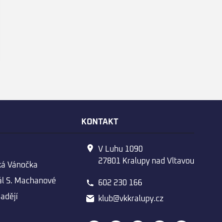
E
KONTAKT
V Luhu 1090
27801 Kralupy nad Vltavou
ká Vánočka
l S. Machanové
602 230 166
adějí
klub@vkkralupy.cz