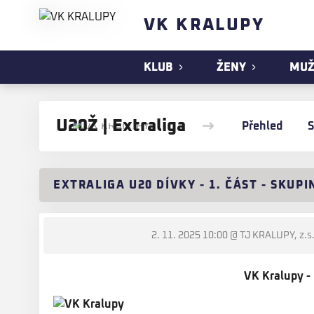
VK KRALUPY
KLUB
ŽENY
MUŽ
U20Ž | Extraliga
Přehled
S
EXTRALIGA U20 DÍVKY - 1. ČÁST - SKUPI
2. 11. 2025 10:00
@ TJ KRALUPY, z.s.
VK Kralupy -