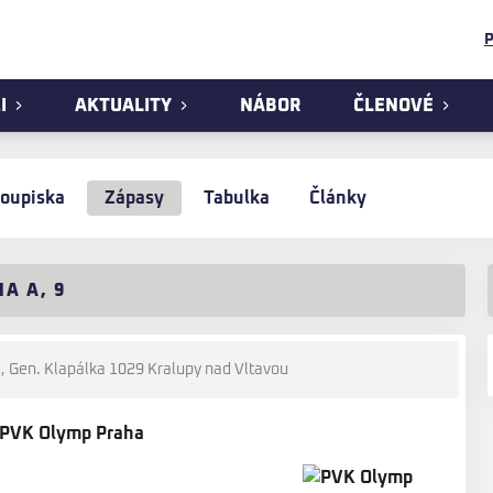
P
I
AKTUALITY
NÁBOR
ČLENOVÉ
oupiska
Zápasy
Tabulka
Články
NA A, 9
, Gen. Klapálka 1029 Kralupy nad Vltavou
 PVK Olymp Praha