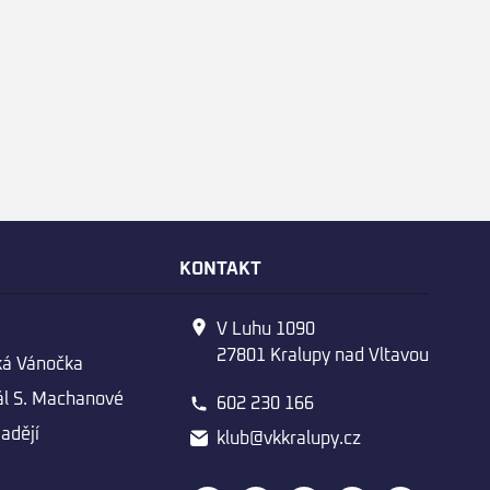
E
KONTAKT
V Luhu 1090
27801 Kralupy nad Vltavou
ká Vánočka
l S. Machanové
602 230 166
adějí
klub@vkkralupy.cz