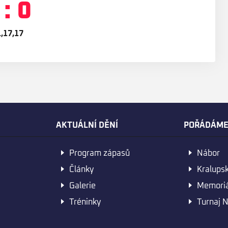
 : 0
,17,17
AKTUÁLNÍ DĚNÍ
POŘÁDÁM
Program zápasů
Nábor
Články
Kralups
Galerie
Memoriá
Tréninky
Turnaj N