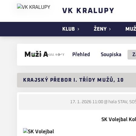
VK KRALUPY
KLUB
ŽENY
MUŽ
Muži A
Přehled
Soupiska
Z
KRAJSKÝ PŘEBOR I. TŘÍDY MUŽŮ, 10
17. 1. 2026 11:00
@ hala STAV, SOŠ 
SK Volejbal Ko