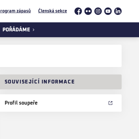
rogram zápasů
Členská sekce
Facebook
Flickr
Instagram
YouTube
LinkedIn
POŘÁDÁME
SOUVISEJÍCÍ INFORMACE
Profil soupeře