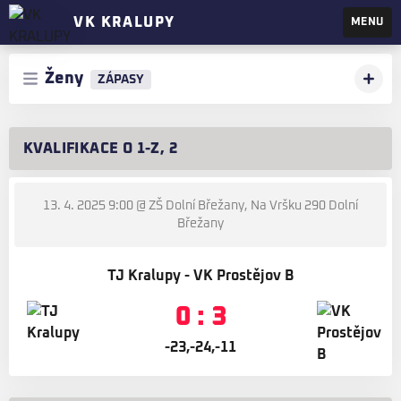
VK KRALUPY
MENU
Ženy
ZÁPASY
KVALIFIKACE O 1-Z, 2
13. 4. 2025 9:00
@ ZŠ Dolní Břežany, Na Vršku 290 Dolní
Břežany
TJ Kralupy - VK Prostějov B
0 : 3
-23,-24,-11