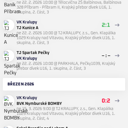
ne 22. 2. 2026 10:00
@
Tělocvična ZŠ Balbínova, Balbínova
328 Příbram - Příbram II
,
Krajský přebor dívek U16, 1.
skupina, 2. část, 3
VK Kralupy
2:1
TJ Kunice A
ne 22. 2. 2026 10:00
@
TJ KRALUPY, z.s., Gen. Klapálka
1029 Kralupy nad Vltavou
,
Krajský přebor dívek U16, 1.
skupina, 2. část, 3
TJ Spartak Pečky
– : –
VK Kralupy
ne 22. 2. 2026 10:00
@
PARKHALA, Pečky1039
,
Krajský
přebor dívek U16, 1. skupina, 2. část, 3
BŘEZEN 2026
VK Kralupy
0:2
BVK Nymburské BOMBY
ne 15. 3. 2026 9:00
@
TJ KRALUPY, z.s., Gen. Klapálka
1029 Kralupy nad Vltavou
,
Krajský přebor dívek U16, 1.
skupina, 2. část, 4