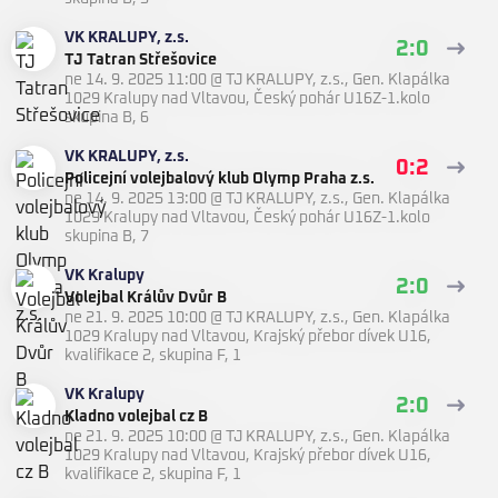
VK KRALUPY, z.s.
2:0
TJ Tatran Střešovice
ne 14. 9. 2025 11:00
@
TJ KRALUPY, z.s., Gen. Klapálka
1029 Kralupy nad Vltavou
,
Český pohár U16Z-1.kolo
skupina B, 6
VK KRALUPY, z.s.
0:2
Policejní volejbalový klub Olymp Praha z.s.
ne 14. 9. 2025 13:00
@
TJ KRALUPY, z.s., Gen. Klapálka
1029 Kralupy nad Vltavou
,
Český pohár U16Z-1.kolo
skupina B, 7
VK Kralupy
2:0
Volejbal Králův Dvůr B
ne 21. 9. 2025 10:00
@
TJ KRALUPY, z.s., Gen. Klapálka
1029 Kralupy nad Vltavou
,
Krajský přebor dívek U16,
kvalifikace 2, skupina F, 1
VK Kralupy
2:0
Kladno volejbal cz B
ne 21. 9. 2025 10:00
@
TJ KRALUPY, z.s., Gen. Klapálka
1029 Kralupy nad Vltavou
,
Krajský přebor dívek U16,
kvalifikace 2, skupina F, 1