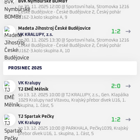
BVK Nymburské BOMBY
ne 30. 11. 2025 12:00
@
Sportovní hala, Stromovka 1216
České Budějovice - České Budějovice 2
,
Český pohár
U16Z-3.kolo skupina A, 9
Madeta Jihostroj České Budějovice
1:2
VK KRALUPY, z.s.
ne 30. 11. 2025 13:30
@
Sportovní hala, Stromovka 1216
České Budějovice - České Budějovice 2
,
Český pohár
U16Z-3.kolo skupina A, 10
PROSINEC 2025
VK Kralupy
2:0
TJ EMĚ Mělník
so 13. 12. 2025 10:00
@
TJ KRALUPY, z.s., Gen. Klapálka
1029 Kralupy nad Vltavou
,
Krajský přebor dívek U16, 1.
skupina, 1. část, 5
TJ Spartak Pečky
1:2
VK Kralupy
so 13. 12. 2025 10:00
@
PARKHALA, Pečky1039
,
Krajský
přebor dívek U16, 1. skupina, 1. část, 5