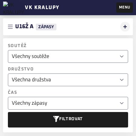
VK KRALUPY
MENU
U16Ž A
ZÁPASY
SOUTĚŽ
DRUŽSTVO
ČAS
FILTROVAT