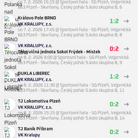
so 7. 2. 2026 15:15
@
Sportovní hala - SG Plzeň, Vejprnická
663 Plzeň - Skvrňany
,
Český pohár 5.kolo skupina B, 6
Královo Pole BRNO
1:2
VK KRALUPY, z.s.
so 7. 2. 2026 17:45
@
Sportovní hala - SG Plzeň, Vejprnická
663 Plzeň - Skvrňany
,
Český pohár 5.kolo skupina B, 8
VK KRALUPY, z.s.
0:2
Tělocvičná jednota Sokol Frýdek - Místek
ne 8. 2. 2026 9:00
@
Sportovní hala - SG Plzeň, Vejprnická
663 Plzeň - Skvrňany
,
Český pohár 5.kolo skupina B, 9
DUKLA LIBEREC
1:2
VK KRALUPY, z.s.
ne 8. 2. 2026 11:30
@
Sportovní hala - SG Plzeň, Vejprnická
663 Plzeň - Skvrňany
,
Český pohár 5.kolo skupina B, 11
TJ Lokomotiva Plzeň
0:2
VK KRALUPY, z.s.
ne 8. 2. 2026 15:15
@
Sportovní hala - SG Plzeň, Vejprnická
663 Plzeň - Skvrňany
,
Český pohár 5.kolo skupina B, 14
TJ Baník Příbram
0:2
VK Kralupy