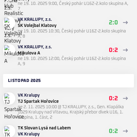
ne 19. 10. 2025 9:00
,
Český pohár U16Z-2.kolo skupina A,
7
VK KRALUPY, z.s.
2:0
SK Volejbal Klatovy
ne 19. 10. 2025 10:30
,
Český pohár U16Z-2.kolo skupina
A, 8
VK KRALUPY, z.s.
0:2
Mikulova A
ne 19. 10. 2025 12:00
,
Český pohár U16Z-2.kolo skupina
A, 9
LISTOPAD 2025
VK Kralupy
0:2
TJ Spartak Hořovice
ne 2. 11. 2025 10:00
@
TJ KRALUPY, z.s., Gen. Klapálka
1029 Kralupy nad Vltavou
,
Krajský přebor dívek U16, 1.
skupina, 1. část, 2
TK Slovan Lysá nad Labem
0:2
VK Kralupy