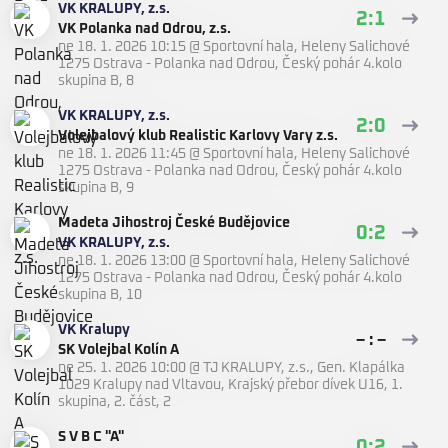
VK KRALUPY, z.s.
2:1
VK Polanka nad Odrou, z.s.
ne 18. 1. 2026 10:15
@
Sportovní hala, Heleny Salichové
1275 Ostrava - Polanka nad Odrou
,
Český pohár 4.kolo
skupina B, 8
VK KRALUPY, z.s.
2:0
Volejbalový klub Realistic Karlovy Vary z.s.
ne 18. 1. 2026 11:45
@
Sportovní hala, Heleny Salichové
1275 Ostrava - Polanka nad Odrou
,
Český pohár 4.kolo
skupina B, 9
Madeta Jihostroj České Budějovice
0:2
VK KRALUPY, z.s.
ne 18. 1. 2026 13:00
@
Sportovní hala, Heleny Salichové
1275 Ostrava - Polanka nad Odrou
,
Český pohár 4.kolo
skupina B, 10
VK Kralupy
– : –
SK Volejbal Kolín A
ne 25. 1. 2026 10:00
@
TJ KRALUPY, z.s., Gen. Klapálka
1029 Kralupy nad Vltavou
,
Krajský přebor dívek U16, 1.
skupina, 2. část, 2
S V B C "A"
0:2