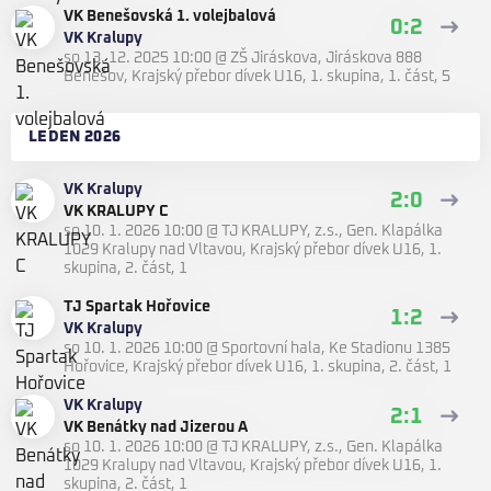
VK Benešovská 1. volejbalová
0:2
VK Kralupy
so 13. 12. 2025 10:00
@
ZŠ Jiráskova, Jiráskova 888
Benešov
,
Krajský přebor dívek U16, 1. skupina, 1. část, 5
LEDEN 2026
VK Kralupy
2:0
VK KRALUPY C
so 10. 1. 2026 10:00
@
TJ KRALUPY, z.s., Gen. Klapálka
1029 Kralupy nad Vltavou
,
Krajský přebor dívek U16, 1.
skupina, 2. část, 1
TJ Spartak Hořovice
1:2
VK Kralupy
so 10. 1. 2026 10:00
@
Sportovní hala, Ke Stadionu 1385
Hořovice
,
Krajský přebor dívek U16, 1. skupina, 2. část, 1
VK Kralupy
2:1
VK Benátky nad Jizerou A
so 10. 1. 2026 10:00
@
TJ KRALUPY, z.s., Gen. Klapálka
1029 Kralupy nad Vltavou
,
Krajský přebor dívek U16, 1.
skupina, 2. část, 1