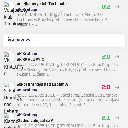
Volejbalový klub Tuchlovice
0:2
VK Kralupy
ne 21. 9. 2025 10:00
@
ZŠ Tuchlovice, Školní 277
Tuchlovice
,
Krajský přebor dívek U16, kvalifikace 2,
skupina F, 1
ŘÍJEN 2025
VK Kralupy
2:0
VK KRALUPY C
ne 12. 10. 2025 10:00
@
TJ KRALUPY, z.s., Gen. Klapálka
1029 Kralupy nad Vltavou
,
Krajský přebor dívek U16, 1.
skupina, 1. část, 1
Sokol Brandýs nad Labem A
2:0
VK Kralupy
ne 12. 10. 2025 10:00
@
Sokolovna, Zápská 329 Brandýs
nad Labem-Stará Boleslav - Brandýs nad Labem
,
Krajský
přebor dívek U16, 1. skupina, 1. část, 1
VK Kralupy
2:1
Kladno volejbal cz A
ne 12. 10. 2025 10:00
@
TJ KRALUPY, z.s., Gen. Klapálka