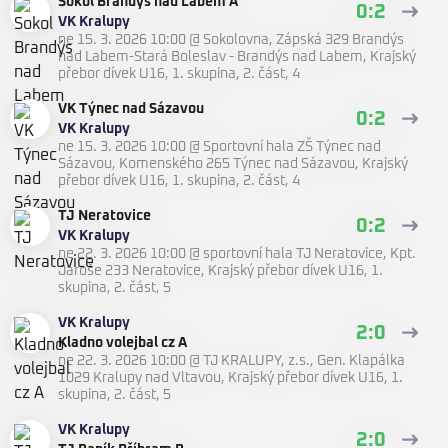
Sokol Brandýs nad Labem A
0:2
VK Kralupy
ne 15. 3. 2026 10:00
@
Sokolovna, Zápská 329 Brandýs
nad Labem-Stará Boleslav - Brandýs nad Labem
,
Krajský
přebor dívek U16, 1. skupina, 2. část, 4
VK Týnec nad Sázavou
0:2
VK Kralupy
ne 15. 3. 2026 10:00
@
Sportovní hala ZŠ Týnec nad
Sázavou, Komenského 265 Týnec nad Sázavou
,
Krajský
přebor dívek U16, 1. skupina, 2. část, 4
TJ Neratovice
0:2
VK Kralupy
ne 22. 3. 2026 10:00
@
sportovní hala TJ Neratovice, Kpt.
Jaroše 233 Neratovice
,
Krajský přebor dívek U16, 1.
skupina, 2. část, 5
VK Kralupy
2:0
Kladno volejbal cz A
ne 22. 3. 2026 10:00
@
TJ KRALUPY, z.s., Gen. Klapálka
1029 Kralupy nad Vltavou
,
Krajský přebor dívek U16, 1.
skupina, 2. část, 5
VK Kralupy
2:0