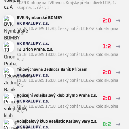
1029 Kralupy nad Vltavou
,
Krajský přebor dívek U16, 1.
skupina, 1. část, 1
BVK Nymburské BOMBY
2:0
VK KRALUPY, z.s.
so 18. 10. 2025 11:30
,
Český pohár U16Z-2.kolo skupina
A, 2
VK KRALUPY, z.s.
1:2
TJ Orion Praha, z.s.
so 18. 10. 2025 13:00
,
Český pohár U16Z-2.kolo skupina
A, 3
Tělovýchovná Jednota Baník Příbram
2:0
VK KRALUPY, z.s.
so 18. 10. 2025 16:00
,
Český pohár U16Z-2.kolo skupina
A, 5
Policejní volejbalový klub Olymp Praha z.s.
2:0
VK KRALUPY, z.s.
so 18. 10. 2025 17:30
,
Český pohár U16Z-2.kolo skupina
A, 6
Volejbalový klub Realistic Karlovy Vary z.s.
0:2
VK KRALUPY, z.s.