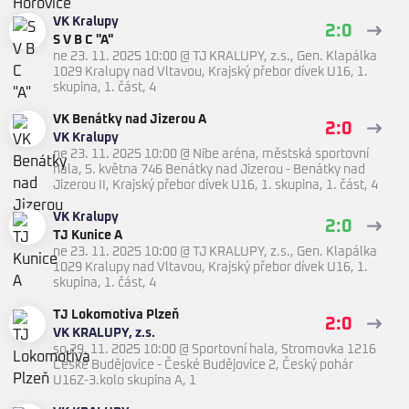
VK Kralupy
2:0
S V B C "A"
ne 23. 11. 2025 10:00
@
TJ KRALUPY, z.s., Gen. Klapálka
1029 Kralupy nad Vltavou
,
Krajský přebor dívek U16, 1.
skupina, 1. část, 4
VK Benátky nad Jizerou A
2:0
VK Kralupy
ne 23. 11. 2025 10:00
@
Nibe aréna, městská sportovní
hala, 5. května 746 Benátky nad Jizerou - Benátky nad
Jizerou II
,
Krajský přebor dívek U16, 1. skupina, 1. část, 4
VK Kralupy
2:0
TJ Kunice A
ne 23. 11. 2025 10:00
@
TJ KRALUPY, z.s., Gen. Klapálka
1029 Kralupy nad Vltavou
,
Krajský přebor dívek U16, 1.
skupina, 1. část, 4
TJ Lokomotiva Plzeň
2:0
VK KRALUPY, z.s.
so 29. 11. 2025 10:00
@
Sportovní hala, Stromovka 1216
České Budějovice - České Budějovice 2
,
Český pohár
U16Z-3.kolo skupina A, 1