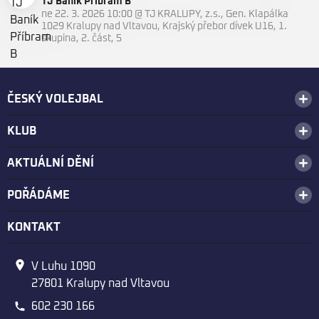
TJ Baník Příbram B
ne 22. 3. 2026 10:00
@
TJ KRALUPY, z.s., Gen. Klapálka
1029 Kralupy nad Vltavou
,
Krajský přebor dívek U16, 1.
skupina, 2. část, 5
ČESKÝ VOLEJBAL
KLUB
AKTUÁLNÍ DĚNÍ
POŘÁDÁME
KONTAKT
V Luhu 1090
27801 Kralupy nad Vltavou
602 230 166