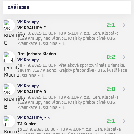
ZÁŘÍ 2025
VK Kralupy
2:1
VK KRALUPY C
ne 7. 9. 2025 10:00
@
TJ KRALUPY, z.s., Gen. Klapálka
1029 Kralupy nad Vltavou
,
Krajský přebor dívek U16,
kvalifikace 1, skupina F, 1
Orel jednota Kladno
0:2
VK Kralupy
ne 7. 9. 2025 10:00
@
Přetlaková sportovní hala Brjanská,
Severní 3127 Kladno
,
Krajský přebor dívek U16, kvalifikace
1, skupina F, 1
VK Kralupy
2:0
VK KRALUPY B
ne 7. 9. 2025 10:00
@
TJ KRALUPY, z.s., Gen. Klapálka
1029 Kralupy nad Vltavou
,
Krajský přebor dívek U16,
kvalifikace 1, skupina F, 1
VK KRALUPY, z.s.
2:1
TJ Kunice
so 13. 9. 2025 10:30
@
TJ KRALUPY, z.s., Gen. Klapálka