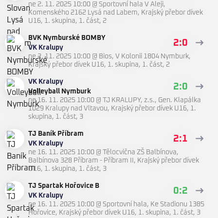
ne 2. 11. 2025 10:00
@
Sportovní hala V Aleji,
Komenského 2162 Lysá nad Labem
,
Krajský přebor dívek
U16, 1. skupina, 1. část, 2
BVK Nymburské BOMBY
2:0
VK Kralupy
ne 2. 11. 2025 10:00
@
Bios, V Kolonii 1804 Nymburk
,
Krajský přebor dívek U16, 1. skupina, 1. část, 2
VK Kralupy
2:0
Volleyball Nymburk
ne 16. 11. 2025 10:00
@
TJ KRALUPY, z.s., Gen. Klapálka
1029 Kralupy nad Vltavou
,
Krajský přebor dívek U16, 1.
skupina, 1. část, 3
TJ Baník Příbram
2:1
VK Kralupy
ne 16. 11. 2025 10:00
@
Tělocvična ZŠ Balbínova,
Balbínova 328 Příbram - Příbram II
,
Krajský přebor dívek
U16, 1. skupina, 1. část, 3
TJ Spartak Hořovice B
0:2
VK Kralupy
ne 16. 11. 2025 10:00
@
Sportovní hala, Ke Stadionu 1385
Hořovice
,
Krajský přebor dívek U16, 1. skupina, 1. část, 3