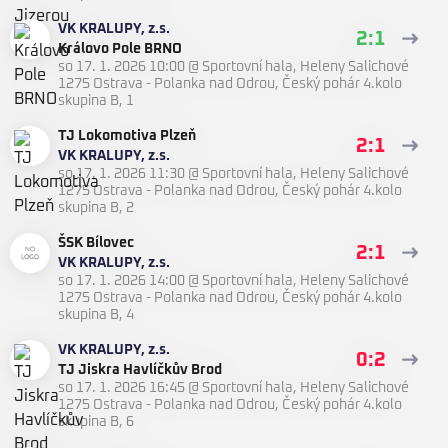
VK KRALUPY, z.s.
2:1
Královo Pole BRNO
so 17. 1. 2026 10:00
@
Sportovní hala, Heleny Salichové
1275 Ostrava - Polanka nad Odrou
,
Český pohár 4.kolo
skupina B, 1
TJ Lokomotiva Plzeň
2:1
VK KRALUPY, z.s.
so 17. 1. 2026 11:30
@
Sportovní hala, Heleny Salichové
1275 Ostrava - Polanka nad Odrou
,
Český pohár 4.kolo
skupina B, 2
ŠSK Bílovec
2:1
VK KRALUPY, z.s.
so 17. 1. 2026 14:00
@
Sportovní hala, Heleny Salichové
1275 Ostrava - Polanka nad Odrou
,
Český pohár 4.kolo
skupina B, 4
VK KRALUPY, z.s.
0:2
TJ Jiskra Havlíčkův Brod
so 17. 1. 2026 16:45
@
Sportovní hala, Heleny Salichové
1275 Ostrava - Polanka nad Odrou
,
Český pohár 4.kolo
skupina B, 6