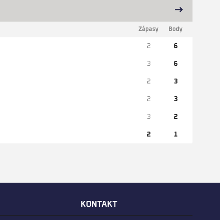
Zápasy
Body
2
6
3
6
2
3
2
3
3
2
2
1
E
KONTAKT