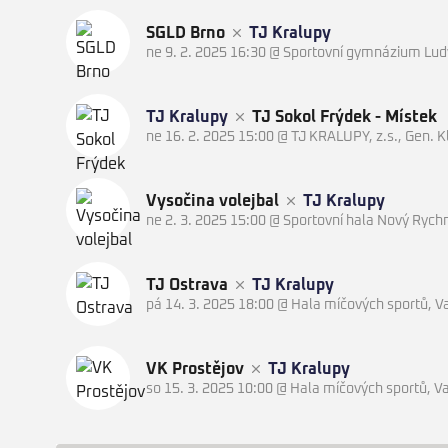
SGLD Brno
TJ Kralupy
ne 9. 2. 2025 16:30
@
Sportovní gymnázium Ludv
TJ Kralupy
TJ Sokol Frýdek - Místek
ne 16. 2. 2025 15:00
@
TJ KRALUPY, z.s., Gen. 
Vysočina volejbal
TJ Kralupy
ne 2. 3. 2025 15:00
@
Sportovní hala Nový Ryc
TJ Ostrava
TJ Kralupy
pá 14. 3. 2025 18:00
@
Hala míčových sportů, V
VK Prostějov
TJ Kralupy
so 15. 3. 2025 10:00
@
Hala míčových sportů, V