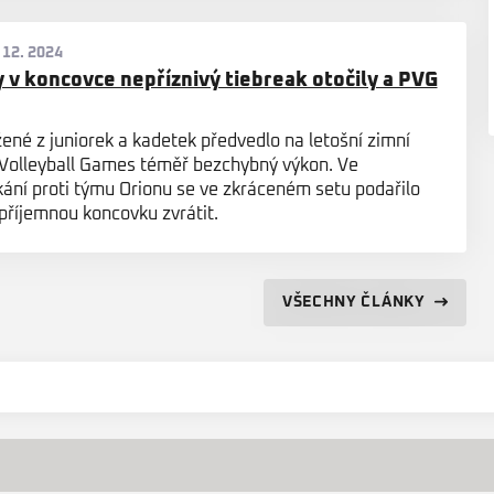
 12. 2024
 v koncovce nepříznivý tiebreak otočily a PVG
ené z juniorek a kadetek předvedlo na letošní zimní
 Volleyball Games téměř bezchybný výkon. Ve
kání proti týmu Orionu se ve zkráceném setu podařilo
říjemnou koncovku zvrátit.
VŠECHNY ČLÁNKY