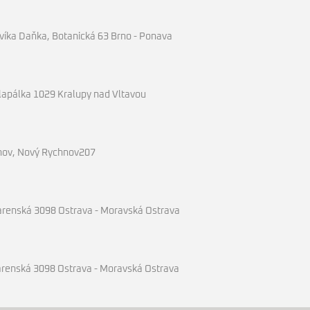
íka Daňka, Botanická 63 Brno - Ponava
Klapálka 1029 Kralupy nad Vltavou
hnov, Nový Rychnov207
arenská 3098 Ostrava - Moravská Ostrava
arenská 3098 Ostrava - Moravská Ostrava