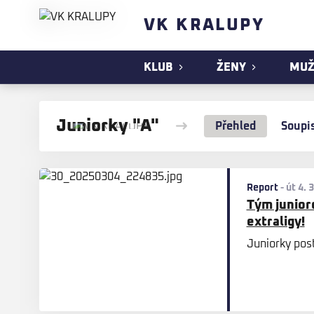
VK KRALUPY
KLUB
ŽENY
MUŽ
Juniorky "A"
Přehled
Soupi
Report
-
út 4. 
Tým juniore
extraligy!
Juniorky post