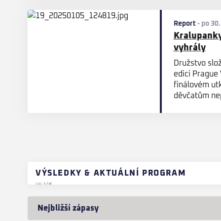
Report
-
po 30.
Kralupanky
vyhrály
Družstvo slož
edici Prague
finálovém ut
děvčatům nep
VÝSLEDKY & AKTUÁLNÍ PROGRAM
Nejbližší zápasy