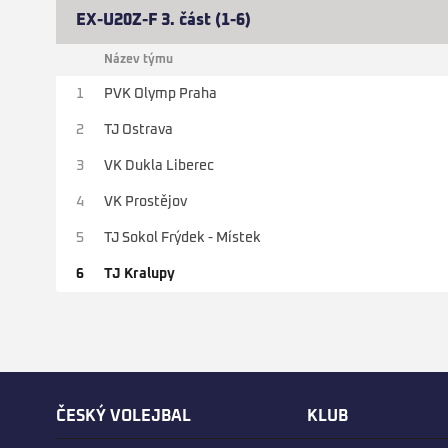
EX-U20Z-F 3. část (1-6)
Název týmu
1
PVK Olymp Praha
2
TJ Ostrava
3
VK Dukla Liberec
4
VK Prostějov
5
TJ Sokol Frýdek - Místek
6
TJ Kralupy
ČESKÝ VOLEJBAL
KLUB