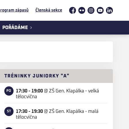
rogram zápasů
Členská sekce
Facebook
Flickr
Instagram
YouTube
LinkedIn
POŘÁDÁME
TRÉNINKY JUNIORKY "A"
17:30 - 19:00
@
ZŠ Gen. Klapálka - velká
PO
tělocvična
17:30 - 19:30
@
ZŠ Gen. Klapálka - malá
ST
tělocvična