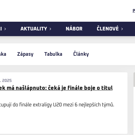
P
I
AKTUALITY
NÁBOR
ČLENOVÉ
ska
Zápasy
Tabulka
Články
3. 2025
k má našlápnuto: čeká je finále boje o titul
upují do finále extraligy U20 mezi 6 nejlepších týmů.